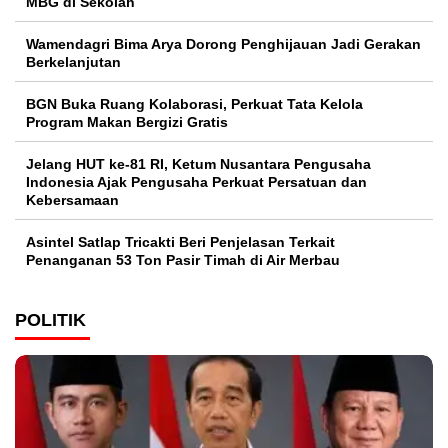
MBG di Sekolah
Wamendagri Bima Arya Dorong Penghijauan Jadi Gerakan
Berkelanjutan
BGN Buka Ruang Kolaborasi, Perkuat Tata Kelola
Program Makan Bergizi Gratis
Jelang HUT ke-81 RI, Ketum Nusantara Pengusaha
Indonesia Ajak Pengusaha Perkuat Persatuan dan
Kebersamaan
Asintel Satlap Tricakti Beri Penjelasan Terkait
Penanganan 53 Ton Pasir Timah di Air Merbau
POLITIK