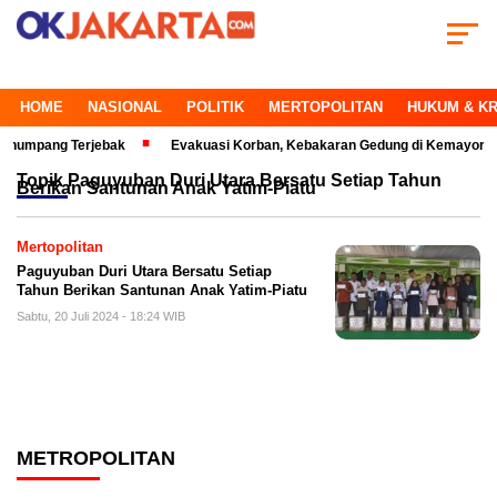
HOME
NASIONAL
POLITIK
MERTOPOLITAN
HUKUM & KR
pang Terjebak
Evakuasi Korban, Kebakaran Gedung di Kemayoran Makin 
Topik
Paguyuban Duri Utara Bersatu Setiap Tahun
Berikan Santunan Anak Yatim-Piatu
Mertopolitan
Paguyuban Duri Utara Bersatu Setiap
Tahun Berikan Santunan Anak Yatim-Piatu
Sabtu, 20 Juli 2024 - 18:24 WIB
METROPOLITAN