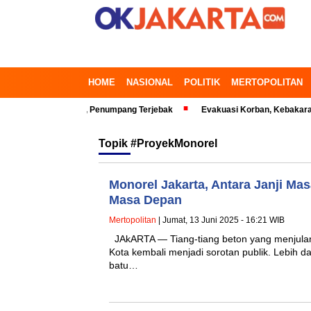
HOME
NASIONAL
POLITIK
MERTOPOLITAN
i Bekasi Timur, Penumpang Terjebak
Evakuasi Korban, Kebakaran Gedun
Topik
#ProyekMonorel
Monorel Jakarta, Antara Janji Ma
Masa Depan
Mertopolitan
| Jumat, 13 Juni 2025 - 16:21 WIB
JAkARTA — Tiang-tiang beton yang menjulang
Kota kembali menjadi sorotan publik. Lebih d
batu…