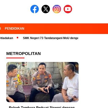
I
PENDIDIKAN
an
SMK Negeri 73 Tandatangani MoU dengan 23 Industri Pariwisata dan
METROPOLITAN
Polsek Tambora Perkuat Sinergi dengan