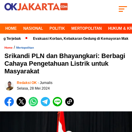
HOME
NASIONAL
POLITIK
MERTOPOLITAN
HUKUM & KR
bak
Evakuasi Korban, Kebakaran Gedung di Kemayoran Makin Kritis
/
Home
Mertopolitan
Srikandi PLN dan Bhayangkari: Berbagi
Cahaya Pengetahuan Listrik untuk
Masyarakat
Redaksi OK
- Jurnalis
Selasa, 28 Mei 2024