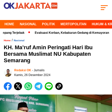
HOME
NASIONAL
POLITIK
MERTOPOLITAN
HUKUM & KR
erjebak
Evakuasi Korban, Kebakaran Gedung di Kemayoran Makin Kriti
/
Home
Nasional
KH. Ma’ruf Amin Peringati Hari Ibu
Bersama Muslimat NU Kabupaten
Semarang
Redaksi OK
- Jurnalis
Kamis, 26 Desember 2024