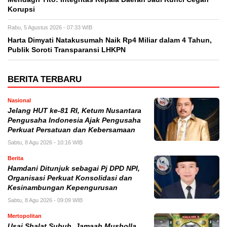
Korupsi
Rabu, 5 Agustus 2026 - 07:33 WIB
Harta Dimyati Natakusumah Naik Rp4 Miliar dalam 4 Tahun,
Publik Soroti Transparansi LHKPN
BERITA TERBARU
Nasional
Jelang HUT ke-81 RI, Ketum Nusantara
Pengusaha Indonesia Ajak Pengusaha
Perkuat Persatuan dan Kebersamaan
Sabtu, 8 Agu 2026 - 10:16 WIB
Berita
Hamdani Ditunjuk sebagai Pj DPD NPI,
Organisasi Perkuat Konsolidasi dan
Kesinambungan Kepengurusan
Sabtu, 8 Agu 2026 - 09:09 WIB
Mertopolitan
Usai Shalat Subuh, Jamaah Musholla