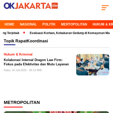
HOME
NASIONAL
POLITIK
MERTOPOLITAN
HUKUM & KR
 Terjebak
Evakuasi Korban, Kebakaran Gedung di Kemayoran Makin Kri
Topik
RapatKoordinasi
Hukum & Kriminal
Kolaborasi Internal Dragon Law Firm:
Fokus pada Efektivitas dan Mutu Layanan
Rabu, 16 Juli 2025 - 06:13 WIB
METROPOLITAN