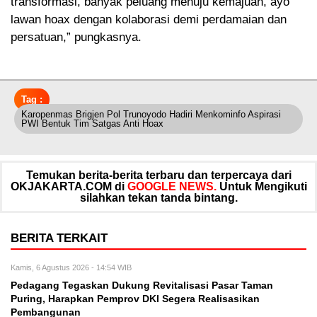
transformasi, banyak peluang menuju kemajuan, ayo
lawan hoax dengan kolaborasi demi perdamaian dan
persatuan,” pungkasnya.
Tag :
Karopenmas Brigjen Pol Trunoyodo Hadiri Menkominfo Aspirasi
PWI Bentuk Tim Satgas Anti Hoax
Temukan berita-berita terbaru dan terpercaya dari
OKJAKARTA.COM di
GOOGLE NEWS.
Untuk Mengikuti
silahkan tekan tanda bintang.
BERITA TERKAIT
Kamis, 6 Agustus 2026 - 14:54 WIB
Pedagang Tegaskan Dukung Revitalisasi Pasar Taman
Puring, Harapkan Pemprov DKI Segera Realisasikan
Pembangunan