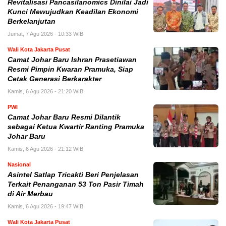
Revitalisasi Pancasilanomics Dinilai Jadi
Kunci Mewujudkan Keadilan Ekonomi
Berkelanjutan
Jumat, 7 Agu 2026 - 10:33 WIB
Wali Kota Jakarta Pusat
Camat Johar Baru Ishran Prasetiawan
Resmi Pimpin Kwaran Pramuka, Siap
Cetak Generasi Berkarakter
Kamis, 6 Agu 2026 - 21:20 WIB
PWI
Camat Johar Baru Resmi Dilantik
sebagai Ketua Kwartir Ranting Pramuka
Johar Baru
Kamis, 6 Agu 2026 - 21:12 WIB
Nasional
Asintel Satlap Tricakti Beri Penjelasan
Terkait Penanganan 53 Ton Pasir Timah
di Air Merbau
Kamis, 6 Agu 2026 - 19:47 WIB
Wali Kota Jakarta Pusat