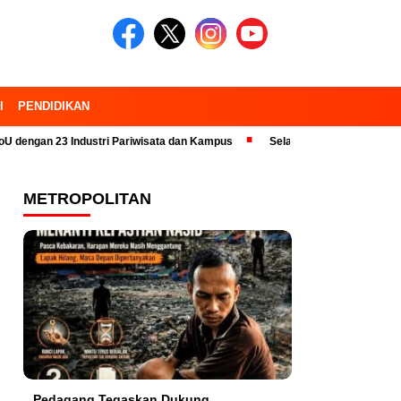
I
PENDIDIKAN
23 Industri Pariwisata dan Kampus
Selalu Siap Untuk Melayani Masyara
METROPOLITAN
Pedagang Tegaskan Dukung