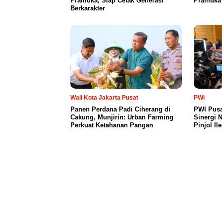
Pramuka, Siap Cetak Generasi
Pramuka 
Berkarakter
Wali Kota Jakarta Pusat
PWI
Panen Perdana Padi Ciherang di
PWI Pusa
Cakung, Munjirin: Urban Farming
Sinergi 
Perkuat Ketahanan Pangan
Pinjol Il