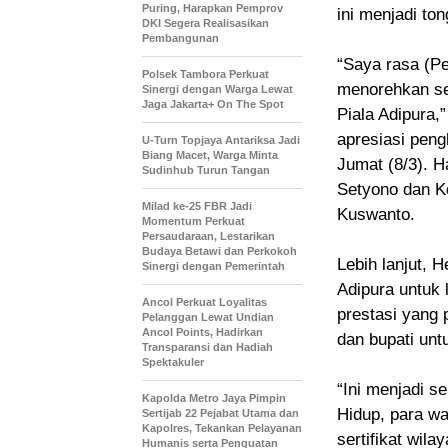
Puring, Harapkan Pemprov
ini menjadi to
DKI Segera Realisasikan
Pembangunan
“Saya rasa (P
Polsek Tambora Perkuat
menorehkan se
Sinergi dengan Warga Lewat
Jaga Jakarta+ On The Spot
Piala Adipura,
apresiasi peng
U-Turn Topjaya Antariksa Jadi
Biang Macet, Warga Minta
Jumat (8/3). H
Sudinhub Turun Tangan
Setyono dan K
Milad ke-25 FBR Jadi
Kuswanto.
Momentum Perkuat
Persaudaraan, Lestarikan
Budaya Betawi dan Perkokoh
Lebih lanjut, 
Sinergi dengan Pemerintah
Adipura untuk 
Ancol Perkuat Loyalitas
prestasi yang 
Pelanggan Lewat Undian
Ancol Points, Hadirkan
dan bupati un
Transparansi dan Hadiah
Spektakuler
“Ini menjadi s
Kapolda Metro Jaya Pimpin
Hidup, para wa
Sertijab 22 Pejabat Utama dan
Kapolres, Tekankan Pelayanan
sertifikat wil
Humanis serta Penguatan