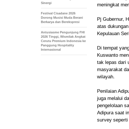
Sinergi
meningkat mend
Festival Cisadane 2026
Dorong Musisi Muda Berani
Pj Gubernur, 
Berkarya dan Berekspresi
atas dukungan 
Antusiasme Pengunjung FHI
Kepulauan Ser
2026 Tinggi, Wismilak Angkat
Cerutu Premium Indonesia ke
Panggung Hospitality
Di tempat yan
Internasional
Kuswanto meng
tak lepas dari
masyarakat da
wilayah.
Penilaian Adip
juga melalui d
pengelolaan sa
Adipura saat in
survey sepert