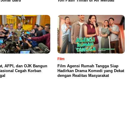
Johar Baru
Ton Pasir Timah di Air Merbau
Film
t, AFPI, dan OJK Bangun
Film Agensi Rumah Tangga Siap
Nasional Cegah Korban
Hadirkan Drama Komedi yang Dekat
egal
dengan Realitas Masyarakat