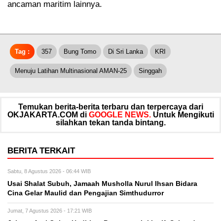
ancaman maritim lainnya.
Tag :
357
Bung Tomo
Di Sri Lanka
KRI
Menuju Latihan Multinasional AMAN-25
Singgah
Temukan berita-berita terbaru dan terpercaya dari
OKJAKARTA.COM di
GOOGLE NEWS.
Untuk Mengikuti
silahkan tekan tanda bintang.
BERITA TERKAIT
Sabtu, 8 Agustus 2026 - 06:44 WIB
Usai Shalat Subuh, Jamaah Musholla Nurul Ihsan Bidara
Cina Gelar Maulid dan Pengajian Simthudurror
Jumat, 7 Agustus 2026 - 17:21 WIB