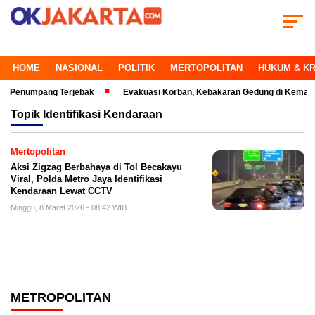
HOME
NASIONAL
POLITIK
MERTOPOLITAN
HUKUM & KR
numpang Terjebak
Evakuasi Korban, Kebakaran Gedung di Kemayoran Ma
Topik
Identifikasi Kendaraan
Mertopolitan
Aksi Zigzag Berbahaya di Tol Becakayu
Viral, Polda Metro Jaya Identifikasi
Kendaraan Lewat CCTV
Minggu, 8 Maret 2026 - 08:42 WIB
METROPOLITAN