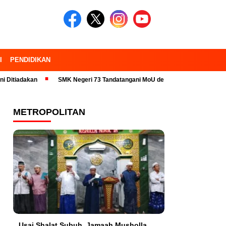
I
PENDIDIKAN
dakan
SMK Negeri 73 Tandatangani MoU dengan 23 Industri Pariwisata 
METROPOLITAN
Usai Shalat Subuh, Jamaah Musholla