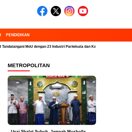
I
PENDIDIKAN
ngani MoU dengan 23 Industri Pariwisata dan Kampus
Selalu Siap Untu
METROPOLITAN
Usai Shalat Subuh, Jamaah Musholla