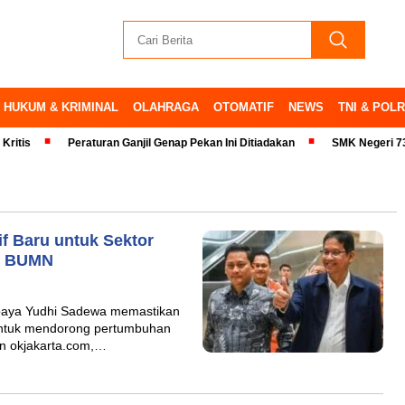
HUKUM & KRIMINAL
OLAHRAGA
OTOMATIF
NEWS
TNI & POLR
Peraturan Ganjil Genap Pekan Ini Ditiadakan
SMK Negeri 73 Tandata
f Baru untuk Sektor
nk BUMN
baya Yudhi Sadewa memastikan
 untuk mendorong pertumbuhan
pun okjakarta.com,…