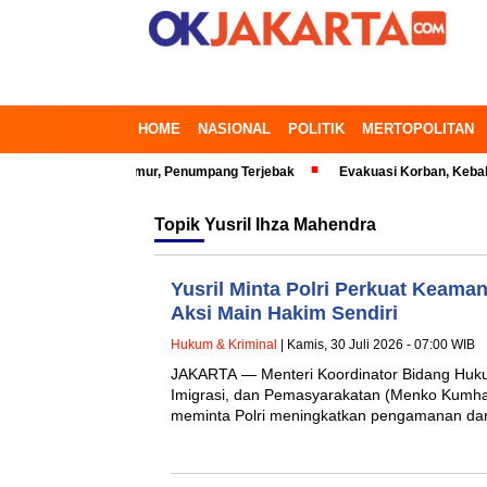
HOME
NASIONAL
POLITIK
MERTOPOLITAN
 di Bekasi Timur, Penumpang Terjebak
Evakuasi Korban, Kebakaran Ge
Topik
Yusril Ihza Mahendra
Yusril Minta Polri Perkuat Keama
Aksi Main Hakim Sendiri
Hukum & Kriminal
| Kamis, 30 Juli 2026 - 07:00 WIB
JAKARTA — Menteri Koordinator Bidang Huku
Imigrasi, dan Pemasyarakatan (Menko Kumha
meminta Polri meningkatkan pengamanan da