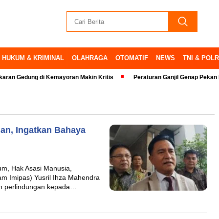
HUKUM & KRIMINAL
OLAHRAGA
OTOMATIF
NEWS
TNI & POLR
dung di Kemayoran Makin Kritis
Peraturan Ganjil Genap Pekan Ini Ditia
nan, Ingatkan Bahaya
m, Hak Asasi Manusia,
m Imipas) Yusril Ihza Mahendra
n perlindungan kepada…