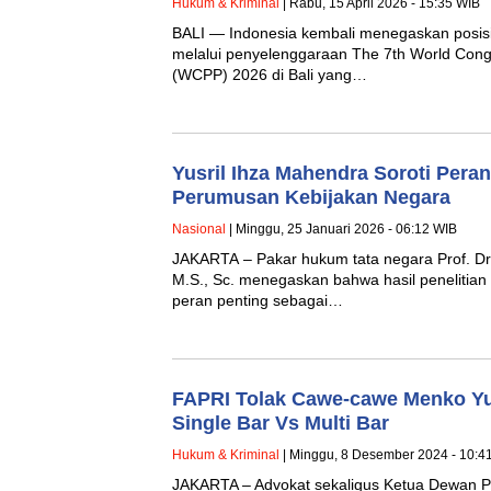
Hukum & Kriminal
| Rabu, 15 April 2026 - 15:35 WIB
BALI — Indonesia kembali menegaskan posisi
melalui penyelenggaraan The 7th World Cong
(WCPP) 2026 di Bali yang…
Yusril Ihza Mahendra Soroti Peran
Perumusan Kebijakan Negara
Nasional
| Minggu, 25 Januari 2026 - 06:12 WIB
JAKARTA – Pakar hukum tata negara Prof. Dr.
M.S., Sc. menegaskan bahwa hasil penelitian d
peran penting sebagai…
FAPRI Tolak Cawe-cawe Menko Yus
Single Bar Vs Multi Bar
Hukum & Kriminal
| Minggu, 8 Desember 2024 - 10:4
JAKARTA – Advokat sekaligus Ketua Dewan 