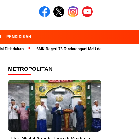
I
PENDIDIKAN
dakan
SMK Negeri 73 Tandatangani MoU dengan 23 Industri Pariwisata 
METROPOLITAN
Usai Shalat Subuh, Jamaah Musholla