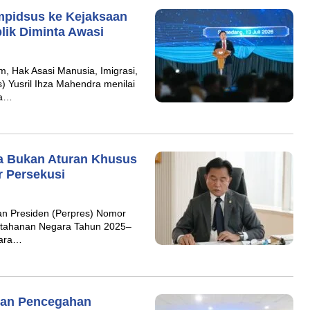
mpidsus ke Kejaksaan
lik Diminta Awasi
, Hak Asasi Manusia, Imigrasi,
Yusril Ihza Mahendra menilai
na…
ra Bukan Aturan Khusus
r Persekusi
n Presiden (Perpres) Nomor
rtahanan Negara Tahun 2025–
cara…
ian Pencegahan