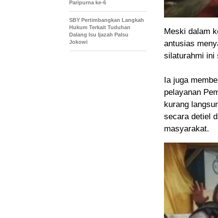
Paripurna ke-6
SBY Pertimbangkan Langkah
Hukum Terkait Tuduhan
Meski dalam ke
Dalang Isu Ijazah Palsu
antusias meny
Jokowi
silaturahmi ini
Ia juga membeb
pelayanan Pem
kurang langsu
secara detiel 
masyarakat.