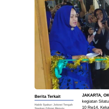
JAKARTA, O
Berita Terkait
kegiatan Sila
Habib Syakur: Jokowi Tengah
10 Rw14, Kelur
Siapkan Gibran Menuju