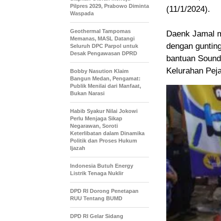
Pilpres 2029, Prabowo Diminta
(11/1/2024).
Waspada
Geothermal Tampomas
Daenk Jamal m
Memanas, MASL Datangi
dengan gunting
Seluruh DPC Parpol untuk
Desak Pengawasan DPRD
bantuan Sound
Kelurahan Peja
Bobby Nasution Klaim
Bangun Medan, Pengamat:
Publik Menilai dari Manfaat,
Bukan Narasi
Habib Syakur Nilai Jokowi
Perlu Menjaga Sikap
Negarawan, Soroti
Keterlibatan dalam Dinamika
Politik dan Proses Hukum
Ijazah
Indonesia Butuh Energy
Listrik Tenaga Nuklir
DPD RI Dorong Penetapan
RUU Tentang BUMD
DPD RI Gelar Sidang