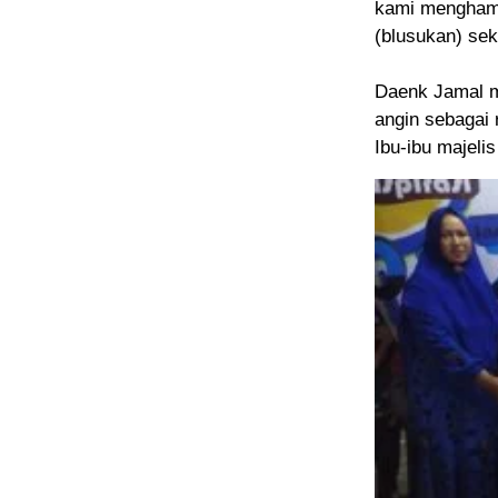
kami menghamp
(blusukan) sek
Daenk Jamal m
angin sebagai
Ibu-ibu majeli