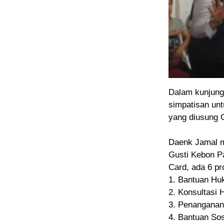
Dalam kunjung
simpatisan un
yang diusung C
Daenk Jamal m
Gusti Kebon Pa
Card, ada 6 pr
1. Bantuan Hu
2. Konsultasi 
3. Penangana
4. Bantuan So