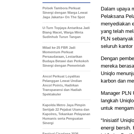
Dalam upaya m
Polsek Tambora Perkuat
Sinergi dengan Warga Lewat
Pelaksana Pel
Jaga Jakarta+ On The Spot
menyediakan en
U-Turn Topjaya Antariksa Jadi
yang telah me
Biang Macet, Warga Minta
Sudinhub Turun Tangan
PLN sebanyak 
seluruh kantor
Milad ke-25 FBR Jadi
Momentum Perkuat
Persaudaraan, Lestarikan
Dengan pembel
Budaya Betawi dan Perkokoh
mereka berasal
Sinergi dengan Pemerintah
Uniqlo menunj
Ancol Perkuat Loyalitas
karbon dan me
Pelanggan Lewat Undian
Ancol Points, Hadirkan
Transparansi dan Hadiah
Manager PLN U
Spektakuler
langkah Uniql
Kapolda Metro Jaya Pimpin
untuk mengamb
Sertijab 22 Pejabat Utama dan
Kapolres, Tekankan Pelayanan
Humanis serta Penguatan
“Inisiatif Uni
Sinergi
energi bersih.
Festival Cisadane 2026