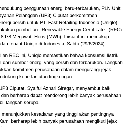
endukung penggunaan energi baru-terbarukan, PLN Unit
ayanan Pelanggan (UP3) Ciputat berkomitmen
ergi bersih untuk PT. Fast Retailing Indonesia (Uniqlo)
lakukan pembelian _Renewable Energy Certificate_ (REC)
8978 Megawatt Hous (MWh). Inisiatif ini mencakup
 dan tenant Uniqlo di Indonesia, Sabtu (29/6/2024).
ian REC ini, Uniqlo memastikan bahwa konsumsi listrik
 dari sumber energi yang bersih dan terbarukan. Langkah
ukkan komitmen perusahaan dalam mengurangi jejak
ndukung keberlanjutan lingkungan.
P3 Ciputat, Syaiful Azhari Siregar, menyambut baik
o dan berharap dapat mendorong lebih banyak perusahaan
il langkah serupa.
qlo menunjukkan kesadaran yang tinggi akan pentingnya
 Kami berharap lebih banyak perusahaan mengikuti jejak