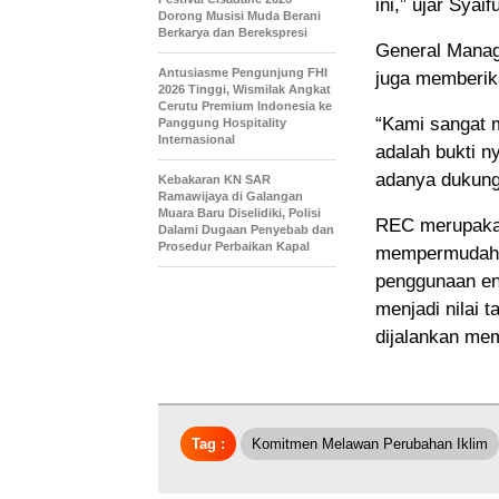
ini,” ujar Syaifu
Dorong Musisi Muda Berani
Berkarya dan Berekspresi
General Manage
Antusiasme Pengunjung FHI
juga memberika
2026 Tinggi, Wismilak Angkat
Cerutu Premium Indonesia ke
“Kami sangat 
Panggung Hospitality
Internasional
adalah bukti n
adanya dukunga
Kebakaran KN SAR
Ramawijaya di Galangan
Muara Baru Diselidiki, Polisi
REC merupakan 
Dalami Dugaan Penyebab dan
Prosedur Perbaikan Kapal
mempermudah 
penggunaan ene
menjadi nilai 
dijalankan mem
Tag :
Komitmen Melawan Perubahan Iklim