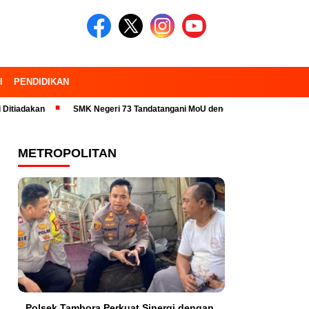
I
PENDIDIKAN
n
SMK Negeri 73 Tandatangani MoU dengan 23 Industri Pariwisata dan
METROPOLITAN
Polsek Tambora Perkuat Sinergi dengan