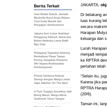
JAKARTA,
okj
Berita Terkait
Di belakang a
Usai Shalat Subuh, Jamaah
Musholla Nurul Ihsan Bidara
luas kurang le
Cina Gelar Maulid dan
Pengajian Simthudurror
secara maksima
Harapan Mulya
Jakarta Anti Culun Hadirkan
Panggung Inklusif, Sehat dan
keluarga dan 
Bebas Narkoba Lewat Balik
Nge Gigs
Lurah Harapan
Pedagang Tegaskan Dukung
menjadi tempa
Revitalisasi Pasar Taman
ke RPTRA deng
Puring, Harapkan Pemprov
DKI Segera Realisasikan
perlahan telah
Pembangunan
“Selain itu, j
Polsek Tambora Perkuat
Sinergi dengan Warga Lewat
Karena jika pa
Jaga Jakarta+ On The Spot
RPTRA Harapan
U-Turn Topjaya Antariksa Jadi
(20/6).
Biang Macet, Warga Minta
Sudinhub Turun Tangan
Taman ini, lan