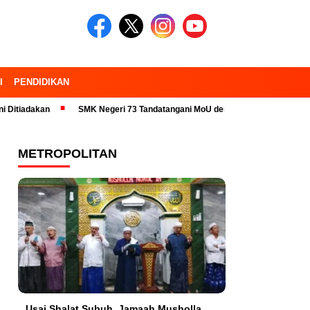
I
PENDIDIKAN
an
SMK Negeri 73 Tandatangani MoU dengan 23 Industri Pariwisata dan
METROPOLITAN
Usai Shalat Subuh, Jamaah Musholla