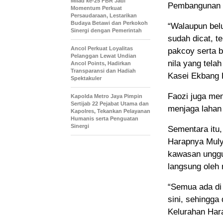
Milad ke-25 FBR Jadi
Pembangunan K
Momentum Perkuat
Persaudaraan, Lestarikan
Budaya Betawi dan Perkokoh
“Walaupun belu
Sinergi dengan Pemerintah
sudah dicat, t
Ancol Perkuat Loyalitas
pakcoy serta 
Pelanggan Lewat Undian
nila yang tela
Ancol Points, Hadirkan
Transparansi dan Hadiah
Kasei Ekbang 
Spektakuler
Faozi juga me
Kapolda Metro Jaya Pimpin
Sertijab 22 Pejabat Utama dan
menjaga lahan y
Kapolres, Tekankan Pelayanan
Humanis serta Penguatan
Sinergi
Sementara itu
Harapnya Muly
kawasan unggu
langsung oleh
“Semua ada di 
sini, sehingga
Kelurahan Har