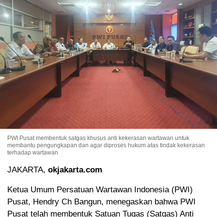
PWI Pusat membentuk satgas khusus anti kekerasan wartawan untuk
membantu pengungkapan dan agar diproses hukum atas tindak kekerasan
terhadap wartawan
JAKARTA,
okjakarta.com
Ketua Umum Persatuan Wartawan Indonesia (PWI)
Pusat, Hendry Ch Bangun, menegaskan bahwa PWI
Pusat telah membentuk Satuan Tugas (Satgas) Anti