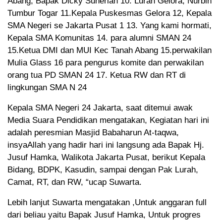
Abang, Bapak Dicky Suherlan 10. Lurah Gelora, Nurbin
Tumbur Togar 11.Kepala Puskesmas Gelora 12, Kepala
SMA Negeri se Jakarta Pusat 1 13. Yang kami hormati,
Kepala SMA Komunitas 14. para alumni SMAN 24
15.Ketua DMI dan MUI Kec Tanah Abang 15.perwakilan
Mulia Glass 16 para pengurus komite dan perwakilan
orang tua PD SMAN 24 17. Ketua RW dan RT di
lingkungan SMA N 24
Kepala SMA Negeri 24 Jakarta, saat ditemui awak
Media Suara Pendidikan mengatakan, Kegiatan hari ini
adalah peresmian Masjid Babaharun At-taqwa,
insyaAllah yang hadir hari ini langsung ada Bapak Hj.
Jusuf Hamka, Walikota Jakarta Pusat, berikut Kepala
Bidang, BDPK, Kasudin, sampai dengan Pak Lurah,
Camat, RT, dan RW, “ucap Suwarta.
Lebih lanjut Suwarta mengatakan ,Untuk anggaran full
dari beliau yaitu Bapak Jusuf Hamka, Untuk progres