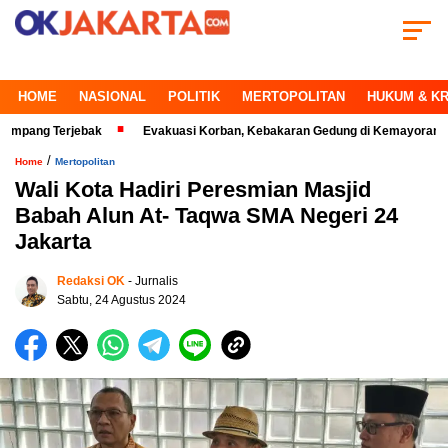
HOME
NASIONAL
POLITIK
MERTOPOLITAN
HUKUM & KR
Terjebak
Evakuasi Korban, Kebakaran Gedung di Kemayoran Makin Krit
/
Home
Mertopolitan
Wali Kota Hadiri Peresmian Masjid
Babah Alun At- Taqwa SMA Negeri 24
Jakarta
Redaksi OK
- Jurnalis
Sabtu, 24 Agustus 2024