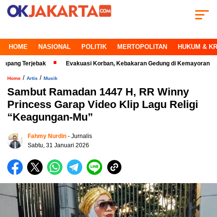
HOME
NASIONAL
POLITIK
MERTOPOLITAN
HUKUM & KR
erjebak
Evakuasi Korban, Kebakaran Gedung di Kemayoran Makin Kritis
/
/
Home
Artis
Musik
Sambut Ramadan 1447 H, RR Winny
Princess Garap Video Klip Lagu Religi
“Keagungan-Mu”
Fahmy Nurdin
- Jurnalis
Sabtu, 31 Januari 2026