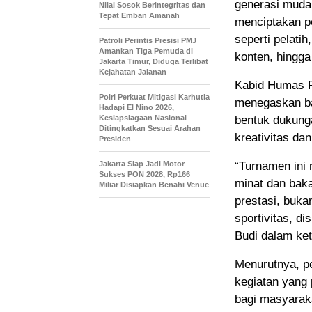
generasi muda.
Nilai Sosok Berintegritas dan
Tepat Emban Amanah
menciptakan pe
seperti pelati
Patroli Perintis Presisi PMJ
Amankan Tiga Pemuda di
konten, hingga
Jakarta Timur, Diduga Terlibat
Kejahatan Jalanan
Kabid Humas P
Polri Perkuat Mitigasi Karhutla
menegaskan ba
Hadapi El Nino 2026,
Kesiapsiagaan Nasional
bentuk dukung
Ditingkatkan Sesuai Arahan
kreativitas da
Presiden
Jakarta Siap Jadi Motor
“Turnamen ini
Sukses PON 2028, Rp166
minat dan baka
Miliar Disiapkan Benahi Venue
prestasi, buka
sportivitas, d
Budi dalam ke
Menurutnya, pe
kegiatan yang
bagi masyarak