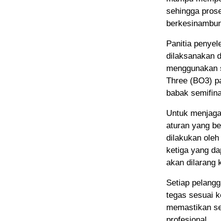
sehingga pros
berkesinambu
Panitia penye
dilaksanakan d
menggunakan s
Three (BO3) pa
babak semifinal
Untuk menjaga 
aturan yang be
dilakukan oleh
ketiga yang d
akan dilarang 
Setiap pelangg
tegas sesuai k
memastikan sel
profesional.