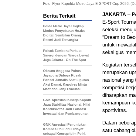
Foto: Flyer Kapolda Metro Jaya E-SPORT Cup 2026. (Do
JAKARTA
– P
Berita Terkait
E-Sport Tourn
Polda Metro Jaya Ungkap
seleksi menuj
Modus Penyebaran Hoaks
Digital, Sembilan Orang
“Dream to Beco
Resmi Jadi Tersangka
untuk mewadahi
Polsek Tambora Perkuat
sekaligus memp
Sinergi dengan Warga Lewat
Jaga Jakarta+ On The Spot
Kegiatan terse
Oknum Anggota Polres
merupakan upa
Jayapura Diduga Rusak
nasional yang 
Ponsel Jurnalis Saat Liputan
Aksi Damai, Kapolres Minta
kompetisi berje
Maaf dan Janji Evaluasi
diharapkan mam
GNK Apresiasi Kinerja Kapolri
kemampuan kompe
Jaga Stabilitas Nasional, Nilai
Kondusivitas Jadi Fondasi
sportivitas.
Investasi dan Pembangunan
Dalam beberapa
GNK Apresiasi Penunjukan
Kombes Pol Ferli Hidayat
satu cabang ol
sebagai Koorspripim Polri,