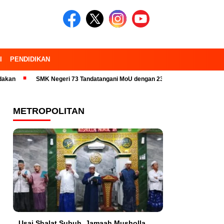
I
PENDIDIKAN
SMK Negeri 73 Tandatangani MoU dengan 23 Industri Pariwisata dan Kam
METROPOLITAN
Usai Shalat Subuh, Jamaah Musholla