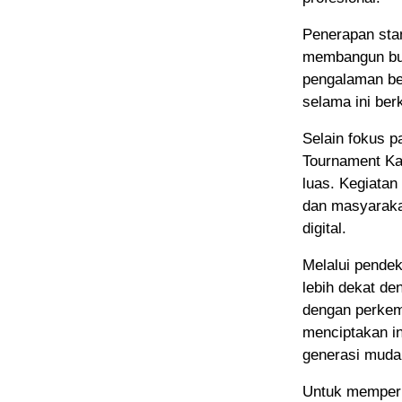
Penerapan stan
membangun bud
pengalaman be
selama ini ber
Selain fokus p
Tournament Kap
luas. Kegiatan
dan masyaraka
digital.
Melalui pendek
lebih dekat de
dengan perkem
menciptakan in
generasi muda 
Untuk memperlu