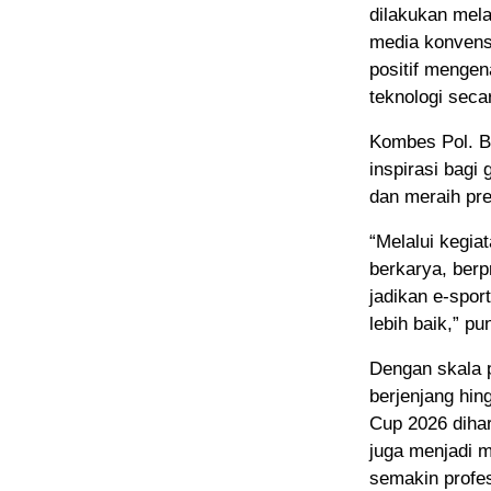
dilakukan mela
media konvensi
positif mengen
teknologi seca
Kombes Pol. B
inspirasi bag
dan meraih pres
“Melalui kegia
berkarya, berp
jadikan e-spo
lebih baik,” p
Dengan skala 
berjenjang hin
Cup 2026 dihar
juga menjadi 
semakin profes