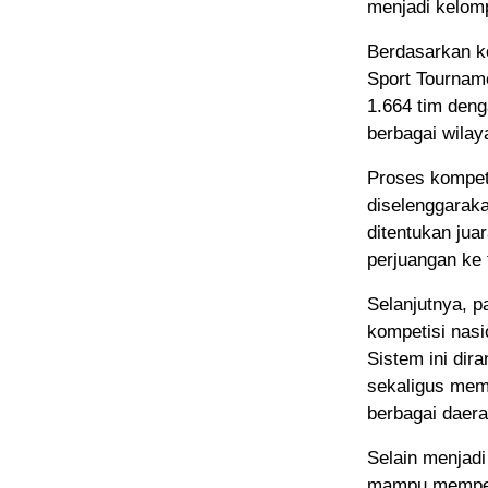
menjadi kelomp
Berdasarkan k
Sport Tournam
1.664 tim deng
berbagai wilay
Proses kompeti
diselenggaraka
ditentukan jua
perjuangan ke 
Selanjutnya, p
kompetisi nasi
Sistem ini dir
sekaligus memb
berbagai daera
Selain menjadi
mampu memperk