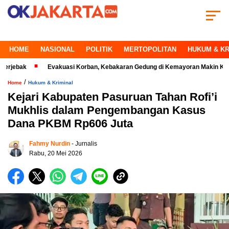
HOME
NASIONAL
POLITIK
MERTOPOLITAN
HUKUM & KR
Evakuasi Korban, Kebakaran Gedung di Kemayoran Makin Kritis
/
Home
Hukum & Kriminal
Kejari Kabupaten Pasuruan Tahan Rofi’i
Mukhlis dalam Pengembangan Kasus
Dana PKBM Rp606 Juta
Fahmy Nurdin
- Jurnalis
Rabu, 20 Mei 2026