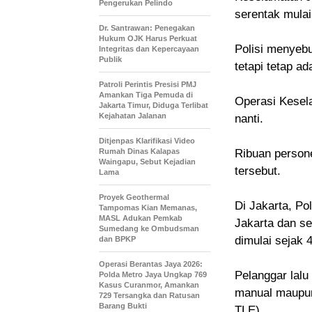
Pengerukan Pelindo
serentak mulai
Dr. Santrawan: Penegakan
Hukum OJK Harus Perkuat
Polisi menyebu
Integritas dan Kepercayaan
Publik
tetapi tetap a
Patroli Perintis Presisi PMJ
Amankan Tiga Pemuda di
Operasi Kesel
Jakarta Timur, Diduga Terlibat
Kejahatan Jalanan
nanti.
Ditjenpas Klarifikasi Video
Rumah Dinas Kalapas
Ribuan persone
Waingapu, Sebut Kejadian
tersebut.
Lama
Proyek Geothermal
Di Jakarta, Po
Tampomas Kian Memanas,
MASL Adukan Pemkab
Jakarta dan s
Sumedang ke Ombudsman
dimulai sejak 
dan BPKP
Operasi Berantas Jaya 2026:
Pelanggar lalu
Polda Metro Jaya Ungkap 769
Kasus Curanmor, Amankan
manual maupun 
729 Tersangka dan Ratusan
Barang Bukti
TLE).