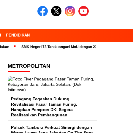
I
PENDIDIKAN
SMK Negeri 73 Tandatangani MoU dengan 23 Industri Pariwisata dan Kamp
METROPOLITAN
Pedagang Tegaskan Dukung
Revitalisasi Pasar Taman Puring,
Harapkan Pemprov DKI Segera
Realisasikan Pembangunan
Polsek Tambora Perkuat Sinergi dengan
Warga Lewat Jaga Jakarta+ On The Spot