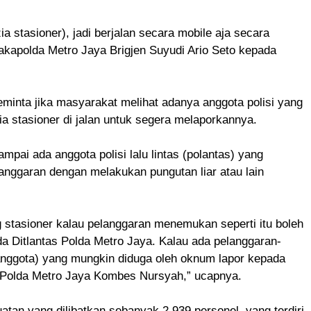
ia stasioner), jadi berjalan secara mobile aja secara
akapolda Metro Jaya Brigjen Suyudi Ario Seto kepada
minta jika masyarakat melihat adanya anggota polisi yang
a stasioner di jalan untuk segera melaporkannya.
sampai ada anggota polisi lalu lintas (polantas) yang
nggaran dengan melakukan pungutan liar atau lain
 stasioner kalau pelanggaran menemukan seperti itu boleh
a Ditlantas Polda Metro Jaya. Kalau ada pelanggaran-
anggota) yang mungkin diduga oleh oknum lapor kepada
Polda Metro Jaya Kombes Nursyah,” ucapnya.
atan yang dilibatkan sebanyak 2.939 personel, yang terdiri