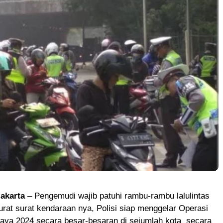
akarta
– Pengemudi wajib patuhi rambu-rambu lalulintas
urat surat kendaraan nya, Polisi siap menggelar Operasi
aya 2024 secara besar-besaran di sejumlah kota secara