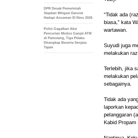
DPR Desak Pemerintah
Siapkan Mitigasi Darurat
“Tidak ada (raz
Hadapi Ancaman El Nino 2026
biasa,” kata W
Polisi Gagalkan Aksi
wartawan.
Pencurian Modus Ganjal ATM
di Pamulang, Tiga Pelaku
Ditangkap Beserta Senjata
Suyudi juga me
Tajam
melakukan razi
Terlebih, jika 
melakukan pela
sebagainya.
Tidak ada yang
laporkan kepad
pelanggaran (
Kabid Propam 
Nantinya, Keku