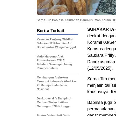
Serda Tito Babinsa Kelurahan Danukusuman Koramil 0
SURAKARTA
Berita Terkait
denkat dengan
Kemarau Panjang, TNI-Polri
Koramil 03/Se
Salurkan 12 Ribu Liter Air
Bersih untuk Warga Panggul
Komsos dengan
Saudara Prilly
Yudo Margono Ajak
Purnawirawan TNI AL
Danukusuman S
Teladani Semangat Juang
(12/05/2025).
Para Pendahulu
Membangun Arsitektur
Serda Tito me
Ekonomi Indonesia Abad ke-
menjalin tali 
21 Menuju Kedaulatan
Nasional
khususnya di w
Dankodaeral IV Dampingi
Babinsa juga 
Menhan Tinjau Latihan
Gabungan TNI di Lingga
permasalahan y
dapat memberi
Ruang Digital Jadi Garis