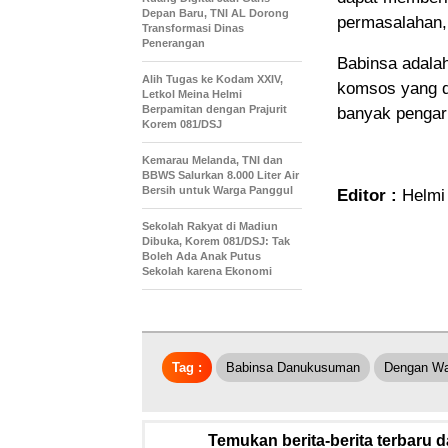
Depan Baru, TNI AL Dorong
permasalahan,
Transformasi Dinas
Penerangan
Babinsa adala
Alih Tugas ke Kodam XXIV,
komsos yang d
Letkol Meina Helmi
Berpamitan dengan Prajurit
banyak pengaru
Korem 081/DSJ
Kemarau Melanda, TNI dan
BBWS Salurkan 8.000 Liter Air
Bersih untuk Warga Panggul
Editor :
Helmi
Sekolah Rakyat di Madiun
Dibuka, Korem 081/DSJ: Tak
Boleh Ada Anak Putus
Sekolah karena Ekonomi
Tag :
Babinsa Danukusuman
Dengan Wa
Temukan berita-berita terbaru