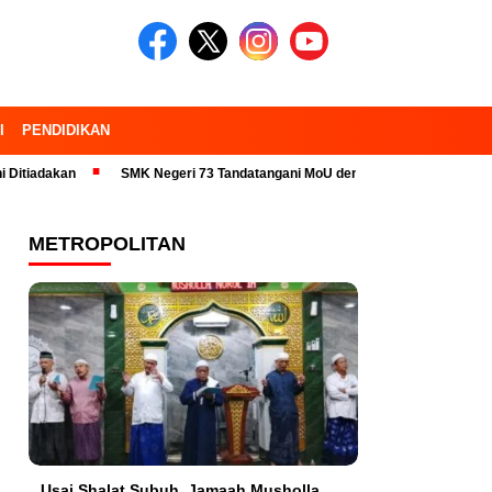
I
PENDIDIKAN
n
SMK Negeri 73 Tandatangani MoU dengan 23 Industri Pariwisata dan 
METROPOLITAN
Usai Shalat Subuh, Jamaah Musholla