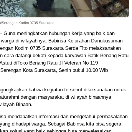
3/Serengan Kodim 0735 Surakarta
– Guna meningkatkan hubungan kerja yang baik dan
 warga di wilayahnya, Babinsa Kelurahan Danukusuman
rengan Kodim 0735 Surakarta Serda Tito melaksanakan
 cara datangi dekati kepada karyawan Batik Benang Ratu
 Astuti diToko Benang Ratu Jl Veteran No 119
erengan Kota Surakarta, Senin pukul 10.00 Wib
ngungkapkan bahwa kegiatan tersebut dilaksanakan untuk
silaturahmi dengan masyarakat di wilayah binaannya
ilayah Binaan.
bisa mendapatkan informasi dan mengetahui permasalahan-
ang dihadapi warga. Sebagai Babinsa kita bisa segera
kan solusi yang baik sehingga bisa menyelesaikan