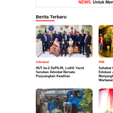
NEWS.
Untuk Meng
Berita Terbaru
Advokad
PWI
HUT ke-2 DePA-RI, Luthfi Yazid
Sahabat 
Serukan Advokat Bersatu
Edukasi 
Perjuangkan Keadilan
Menjangk
Wartawa