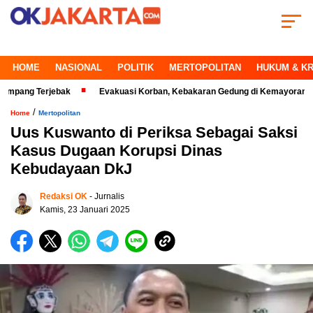
HOME
NASIONAL
POLITIK
MERTOPOLITAN
HUKUM & KR
erjebak
Evakuasi Korban, Kebakaran Gedung di Kemayoran Makin Kriti
/
Home
Mertopolitan
Uus Kuswanto di Periksa Sebagai Saksi
Kasus Dugaan Korupsi Dinas
Kebudayaan DkJ
Redaksi OK
- Jurnalis
Kamis, 23 Januari 2025