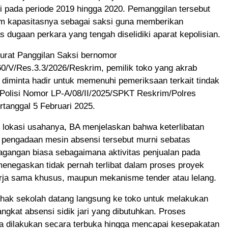
adi pada periode 2019 hingga 2020. Pemanggilan tersebut
am kapasitasnya sebagai saksi guna memberikan
s dugaan perkara yang tengah diselidiki aparat kepolisian.
urat Panggilan Saksi bernomor
60/V/Res.3.3/2026/Reskrim, pemilik toko yang akrab
 diminta hadir untuk memenuhi pemeriksaan terkait tindak
 Polisi Nomor LP-A/08/II/2025/SPKT Reskrim/Polres
ertanggal 5 Februari 2025.
i lokasi usahanya, BA menjelaskan bahwa keterlibatan
 pengadaan mesin absensi tersebut murni sebatas
agangan biasa sebagaimana aktivitas penjualan pada
enegaskan tidak pernah terlibat dalam proses proyek
rja sama khusus, maupun mekanisme tender atau lelang.
ihak sekolah datang langsung ke toko untuk melakukan
ngkat absensi sidik jari yang dibutuhkan. Proses
ga dilakukan secara terbuka hingga mencapai kesepakatan