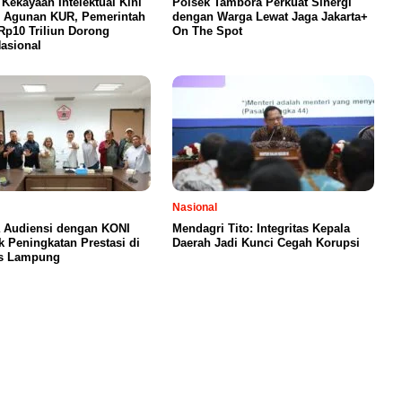
t Kekayaan Intelektual Kini
Polsek Tambora Perkuat Sinergi
i Agunan KUR, Pemerintah
dengan Warga Lewat Jaga Jakarta+
Rp10 Triliun Dorong
On The Spot
Nasional
Nasional
 Audiensi dengan KONI
Mendagri Tito: Integritas Kepala
k Peningkatan Prestasi di
Daerah Jadi Kunci Cegah Korupsi
s Lampung