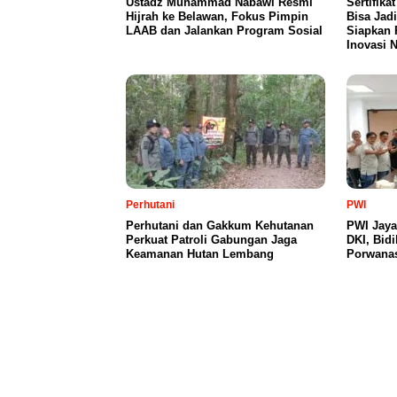
Ustadz Muhammad Nabawi Resmi
Sertifika
Hijrah ke Belawan, Fokus Pimpin
Bisa Jad
LAAB dan Jalankan Program Sosial
Siapkan 
Inovasi 
Perhutani
PWI
Perhutani dan Gakkum Kehutanan
PWI Jaya
Perkuat Patroli Gabungan Jaga
DKI, Bidi
Keamanan Hutan Lembang
Porwana