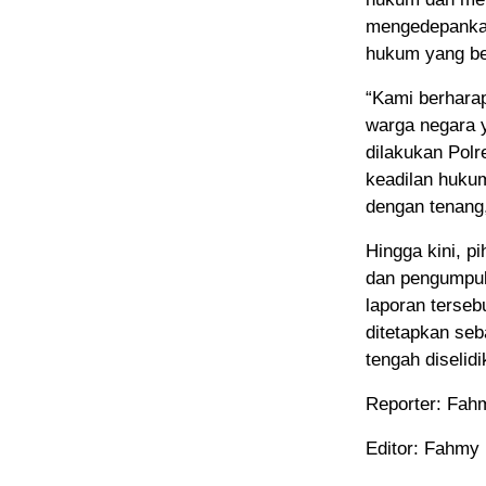
mengedepankan
hukum yang be
“Kami berharap
warga negara 
dilakukan Polr
keadilan hukum
dengan tenang,
Hingga kini, p
dan pengumpul
laporan terse
ditetapkan seb
tengah diselidi
Reporter: Fah
Editor: Fahmy