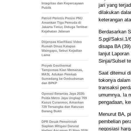
Integritas dan Kepercayaan
jari yang terj
Publik
dilakukan dal
Patroli Perintis Presisi PMJ
keterangan ata
Amankan Tiga Pemuda di
Jakarta Timur, Diduga Terlibat
Berdasarkan S
Kejahatan Jalanan
S.pgl/Saksi.1/
Ditjenpas Klarifikasi Video
disapa BA (39)
Rumah Dinas Kalapas
Waingapu, Sebut Kejadian
lanjut Laporan
Lama
Sinjai/Sulsel t
Proyek Geothermal
Tampomas Kian Memanas,
Saat ditemui d
MASL Adukan Pemkab
Sumedang ke Ombudsman
tokonya dalam
dan BPKP
transaksi perd
Operasi Berantas Jaya 2026:
umumnya. Ia m
Polda Metro Jaya Ungkap 769
pengadaan, ke
Kasus Curanmor, Amankan
729 Tersangka dan Ratusan
Barang Bukti
Menurut BA, p
pembelian pera
DPR Desak Pemerintah
Siapkan Mitigasi Darurat
negosiasi har
Hadapi Ancaman El Nino 2026