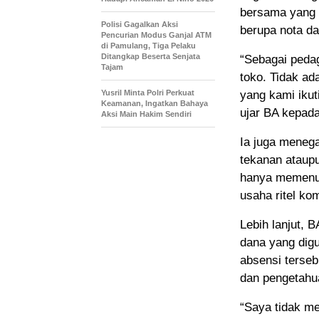
bersama yang 
Polisi Gagalkan Aksi
berupa nota d
Pencurian Modus Ganjal ATM
di Pamulang, Tiga Pelaku
Ditangkap Beserta Senjata
“Sebagai peda
Tajam
toko. Tidak ad
Yusril Minta Polri Perkuat
yang kami ikut
Keamanan, Ingatkan Bahaya
ujar BA kepada
Aksi Main Hakim Sendiri
Ia juga meneg
tekanan ataupu
hanya memenuh
usaha ritel ko
Lebih lanjut, 
dana yang dig
absensi terseb
dan pengetahua
“Saya tidak m