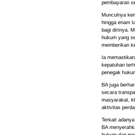
pembayaran se
Munculnya kemb
hingga enam t
bagi dirinya. 
hukum yang sed
memberikan ke
Ia memastikan
kepatuhan ter
penegak hukum
BA juga berhar
secara transpa
masyarakat, k
aktivitas perd
Terkait adanya
BA menyerahka
hukum dan mek