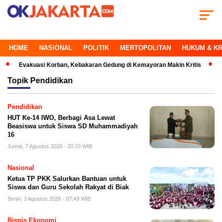
HOME
NASIONAL
POLITIK
MERTOPOLITAN
HUKUM & KR
vakuasi Korban, Kebakaran Gedung di Kemayoran Makin Kritis
Peratura
Topik
Pendidikan
Pendidikan
HUT Ke-14 IWO, Berbagi Asa Lewat
Beasiswa untuk Siswa SD Muhammadiyah
16
Jumat, 7 Agustus 2026 - 20:33 WIB
Nasional
Ketua TP PKK Salurkan Bantuan untuk
Siswa dan Guru Sekolah Rakyat di Biak
Senin, 3 Agustus 2026 - 07:49 WIB
Bisnis Ekonomi