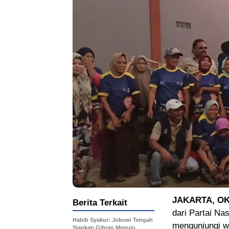
JAKARTA, O
Berita Terkait
dari Partai Na
Habib Syakur: Jokowi Tengah
mengunjungi wi
Siapkan Gibran Menuju