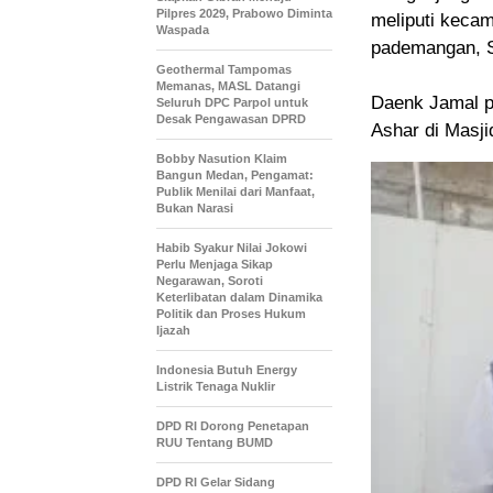
Pilpres 2029, Prabowo Diminta
meliputi keca
Waspada
pademangan, S
Geothermal Tampomas
Memanas, MASL Datangi
Daenk Jamal p
Seluruh DPC Parpol untuk
Desak Pengawasan DPRD
Ashar di Masj
Bobby Nasution Klaim
Bangun Medan, Pengamat:
Publik Menilai dari Manfaat,
Bukan Narasi
Habib Syakur Nilai Jokowi
Perlu Menjaga Sikap
Negarawan, Soroti
Keterlibatan dalam Dinamika
Politik dan Proses Hukum
Ijazah
Indonesia Butuh Energy
Listrik Tenaga Nuklir
DPD RI Dorong Penetapan
RUU Tentang BUMD
DPD RI Gelar Sidang