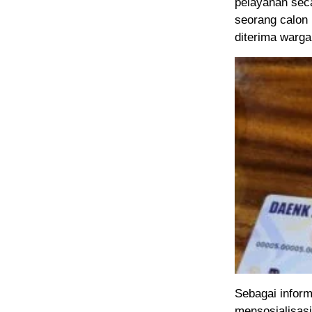
pelayanan seca
seorang calon 
diterima warg
Sebagai infor
mensosialisas