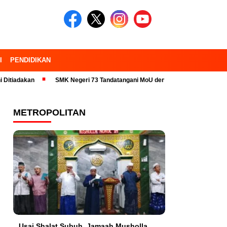
I
PENDIDIKAN
SMK Negeri 73 Tandatangani MoU dengan 23 Industri Pariwisata dan Kamp
METROPOLITAN
Usai Shalat Subuh, Jamaah Musholla