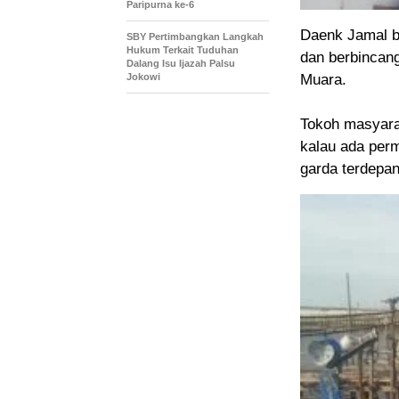
Paripurna ke-6
Daenk Jamal b
SBY Pertimbangkan Langkah
Hukum Terkait Tuduhan
dan berbincan
Dalang Isu Ijazah Palsu
Muara.
Jokowi
Tokoh masyara
kalau ada perm
garda terdepa