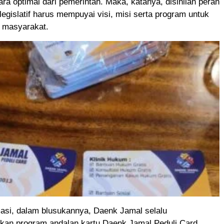
ra optimal dari pemerintah. Maka, katanya, disinilah peran
legislatif harus mempuyai visi, misi serta program untuk
a masyarakat.
masi, dalam blusukannya, Daenk Jamal selalu
ikan program andalan kartu Daenk Jamal Peduli Card