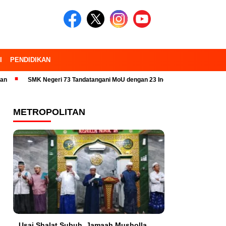
I
PENDIDIKAN
SMK Negeri 73 Tandatangani MoU dengan 23 Industri Pariwisata dan Kampus
METROPOLITAN
Usai Shalat Subuh, Jamaah Musholla