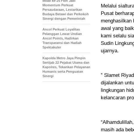
Milad ke-25 FBR Jadi
Melalui sialtu
Momentum Perkuat
Persaudaraan, Lestarikan
Pusat berharap
Budaya Betawi dan Perkokoh
Sinergi dengan Pemerintah
menghasilkan h
awal yang bai
Ancol Perkuat Loyalitas
Pelanggan Lewat Undian
kami selalu s
Ancol Points, Hadirkan
Sudin Lingkun
Transparansi dan Hadiah
Spektakuler
ujarnya.
Kapolda Metro Jaya Pimpin
Sertijab 22 Pejabat Utama dan
Kapolres, Tekankan Pelayanan
Humanis serta Penguatan
” Slamet Riya
Sinergi
dijalankan un
lingkungan hi
kelancaran pro
“Alhamdulillah
masih ada bebe