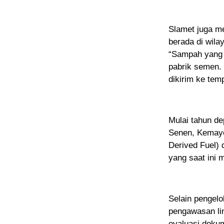
Slamet juga m
berada di wila
“Sampah yang t
pabrik semen.
dikirim ke te
Mulai tahun d
Senen, Kemayo
Derived Fuel)
yang saat ini 
Selain pengel
pengawasan li
evaluasi doku