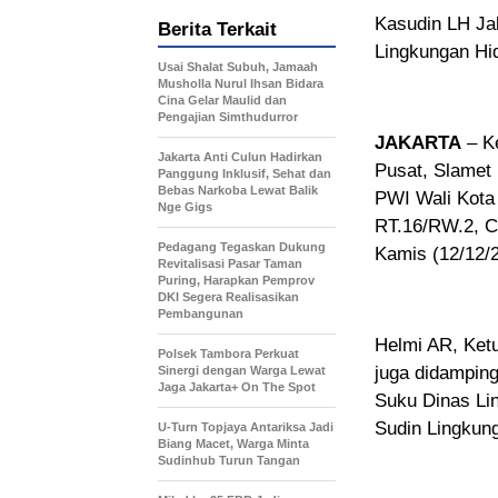
Kasudin LH Ja
Berita Terkait
Lingkungan Hid
Usai Shalat Subuh, Jamaah
Musholla Nurul Ihsan Bidara
Cina Gelar Maulid dan
Pengajian Simthudurror
JAKARTA
– Ke
Jakarta Anti Culun Hadirkan
Pusat, Slamet
Panggung Inklusif, Sehat dan
Bebas Narkoba Lewat Balik
PWI Wali Kota 
Nge Gigs
RT.16/RW.2, Ce
Pedagang Tegaskan Dukung
Kamis (12/12/
Revitalisasi Pasar Taman
Puring, Harapkan Pemprov
DKI Segera Realisasikan
Pembangunan
Helmi AR, Ketu
Polsek Tambora Perkuat
juga didamping
Sinergi dengan Warga Lewat
Jaga Jakarta+ On The Spot
Suku Dinas Lin
Sudin Lingkun
U-Turn Topjaya Antariksa Jadi
Biang Macet, Warga Minta
Sudinhub Turun Tangan