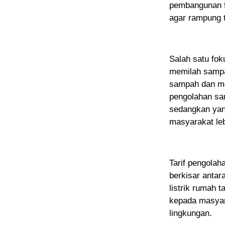
pembangunan f
agar rampung t
Salah satu fo
memilah sampa
sampah dan me
pengolahan sa
sedangkan yang
masyarakat leb
Tarif pengola
berkisar antar
listrik rumah t
kepada masyar
lingkungan.