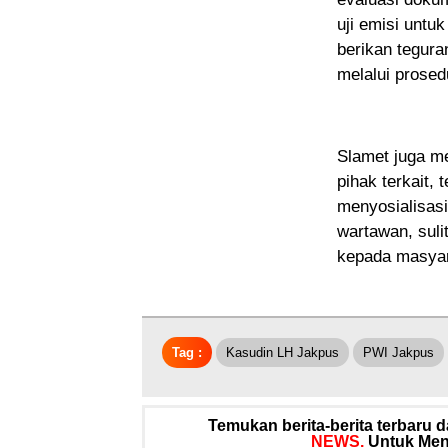
uji emisi unt
berikan tegura
melalui prosed
Slamet juga m
pihak terkait
menyosialisas
wartawan, sul
kepada masyar
Tag :
Kasudin LH Jakpus
PWI Jakpus
Temukan berita-berita terbaru
NEWS.
Untuk Meng