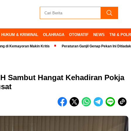
HUKUM & KRIMINAL
OLAHRAGA
OTOMATIF
NEWS
TNI & POLR
ayoran Makin Kritis
Peraturan Ganjil Genap Pekan Ini Ditiadakan
LH Sambut Hangat Kehadiran Pokja
usat