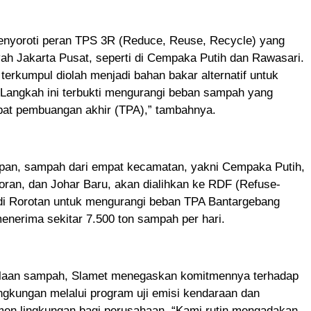
enyoroti peran TPS 3R (Reduce, Reuse, Recycle) yang
yah Jakarta Pusat, seperti di Cempaka Putih dan Rawasari.
erkumpul diolah menjadi bahan bakar alternatif untuk
 Langkah ini terbukti mengurangi beban sampah yang
mpat pembuangan akhir (TPA),” tambahnya.
epan, sampah dari empat kecamatan, yakni Cempaka Putih,
ran, dan Johar Baru, akan dialihkan ke RDF (Refuse-
 di Rorotan untuk mengurangi beban TPA Bantargebang
menerima sekitar 7.500 ton sampah per hari.
olaan sampah, Slamet menegaskan komitmennya terhadap
ngkungan melalui program uji emisi kendaraan dan
men lingkungan bagi perusahaan. “Kami rutin mengadakan