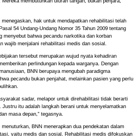
l. Mereka membutuhkan uluran tangan, bukan penjara,”
 menegaskan, hak untuk mendapatkan rehabilitasi telah
 Pasal 54 Undang-Undang Nomor 35 Tahun 2009 tentang
ng menyebut bahwa pecandu narkotika dan korban
 wajib menjalani rehabilitasi medis dan sosial.
ebijakan tersebut merupakan wujud nyata kehadiran
memberikan perlindungan kepada warganya. Dengan
emanusiaan, BNN berupaya mengubah paradigma
hwa pecandu bukan penjahat, melainkan pasien yang perlu
pulihkan.
yarakat sadar, melapor untuk direhabilitasi tidak berarti
. Justru itu adalah langkah berani untuk menyelamatkan
, dan masa depan,” tegasnya.
 menuturkan, BNN menerapkan dua pendekatan dalam
tasi, yaitu medis dan sosial. Rehabilitasi medis difokuskan