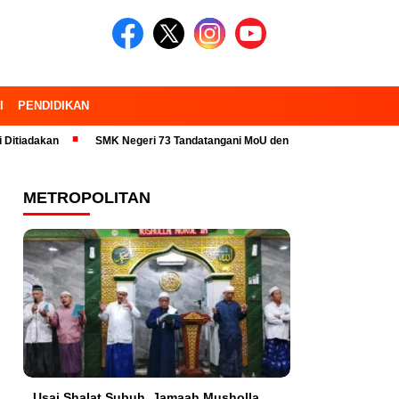
I
PENDIDIKAN
n
SMK Negeri 73 Tandatangani MoU dengan 23 Industri Pariwisata dan 
METROPOLITAN
Usai Shalat Subuh, Jamaah Musholla