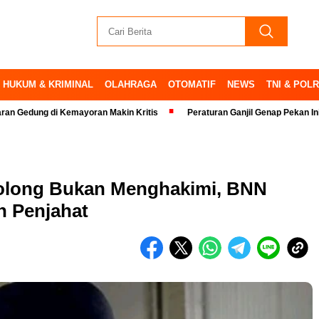
HUKUM & KRIMINAL
OLAHRAGA
OTOMATIF
NEWS
TNI & POLR
 di Kemayoran Makin Kritis
Peraturan Ganjil Genap Pekan Ini Ditiadaka
olong Bukan Menghakimi, BNN
 Penjahat