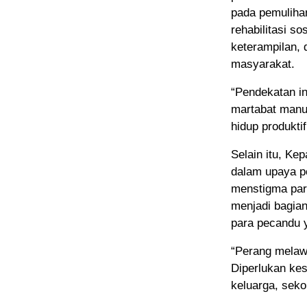
pada pemulihan
rehabilitasi s
keterampilan,
masyarakat.
“Pendekatan i
martabat manus
hidup produktif
Selain itu, Ke
dalam upaya p
menstigma para
menjadi bagian
para pecandu 
“Perang melawa
Diperlukan kes
keluarga, seko