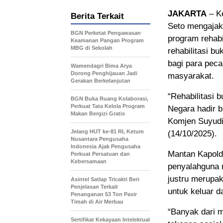
JAKARTA
– Ke
Berita Terkait
Seto mengajak 
BGN Perketat Pengawasan
program rehabi
Keamanan Pangan Program
MBG di Sekolah
rehabilitasi 
bagi para peca
Wamendagri Bima Arya
Dorong Penghijauan Jadi
masyarakat.
Gerakan Berkelanjutan
“Rehabilitasi
BGN Buka Ruang Kolaborasi,
Perkuat Tata Kelola Program
Negara hadir b
Makan Bergizi Gratis
Komjen Suyudi
Jelang HUT ke-81 RI, Ketum
(14/10/2025).
Nusantara Pengusaha
Indonesia Ajak Pengusaha
Mantan Kapold
Perkuat Persatuan dan
Kebersamaan
penyalahguna 
justru merupa
Asintel Satlap Tricakti Beri
Penjelasan Terkait
untuk keluar da
Penanganan 53 Ton Pasir
Timah di Air Merbau
“Banyak dari m
Sertifikat Kekayaan Intelektual