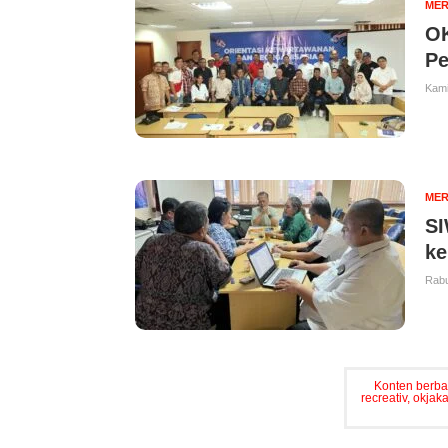
MER
OK
Pe
Kami
MER
SI
ke
Rabu
Konten berbay
recreativ, okja