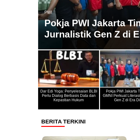
PWI
g
Pokja PWI Jakarta Ti
Jurnalistik Gen Z di E
Dar Edi Yoga: Penyelesaian BLBI
Pokja PWI Jakarta 
Perlu Dialog Berbasis Data dan
GMNI Perkuat Literasi 
Kepastian Hukum
Gen Z di Era Di
BERITA TERKINI