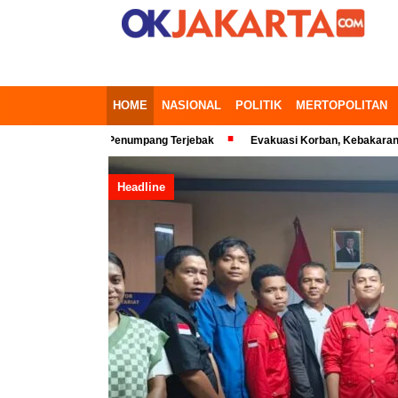
HOME
NASIONAL
POLITIK
MERTOPOLITAN
si Timur, Penumpang Terjebak
Evakuasi Korban, Kebakaran Gedung di 
Headline