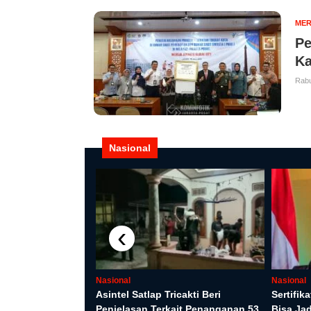
MER
Pe
Ka
Rabu
Nasional
‹
Nasional
Nasional
lamatan Usai KM
Asintel Satlap Tricakti Beri
Sertifik
Terbakar di Utara
Penjelasan Terkait Penanganan 53
Bisa Ja