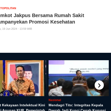
TOPOLITAN
mkot Jakpus Bersama Rumah Sakit
mpanyekan Promosi Kesehatan
, 19 Jun 2024 - 13:59 WIB
›
Nasional
at Kekayaan Intelektual Kini
Mendagri Tito: Integritas Kepala
di Agunan KUR, Pemerintah
Daerah Jadi Kunci Cegah Korupsi