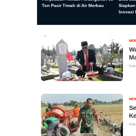
Ton Pasir Timah di Air Merbau
Siapkan
Inovasi 
MER
Wa
M
Rabu
MER
Se
Ke
Rabu