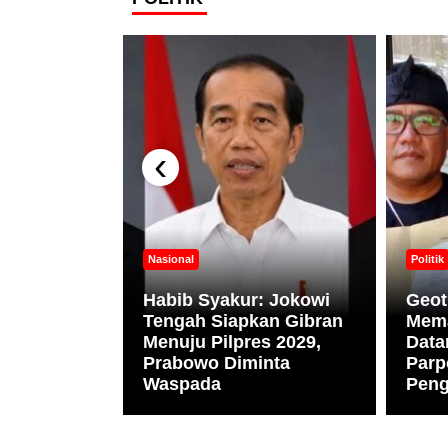
‹
Nasional
Politik
Habib Syakur: Jokowi
Geot
an Vinus
Tengah Siapkan Gibran
Mem
n Pemuda
Menuju Pilpres 2029,
Data
Gerakan
Prabowo Diminta
Parp
Waspada
Pen