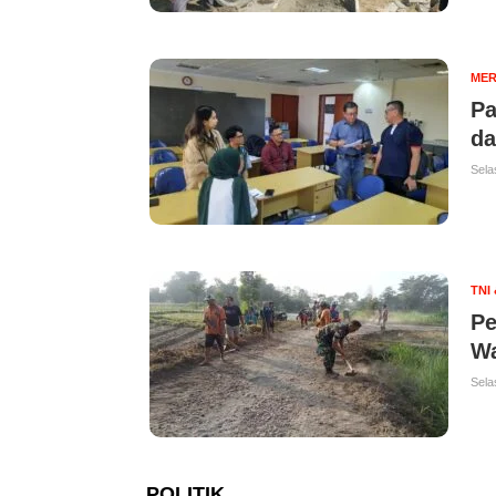
MER
Pa
da
Sela
TNI
Pe
Wa
Sela
POLITIK