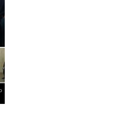
HUKUM & KRIMINAL
Polda Metro Jaya Ungkap M
Digital, Sembilan Orang Res
SD