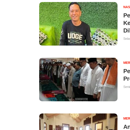
NAS
Pe
Ke
Di
Sela
MER
Pe
Pr
Seni
MER
An